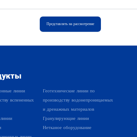
Представлять на рассмотрение
дукты
Наши продукты
онные линии
Геотехнические линии по
ству вспененных
производству водонепроницаемых
и дренажных материалов
 линии
Гранулирующие линии
и
Нетканое оборудование
узионные линии