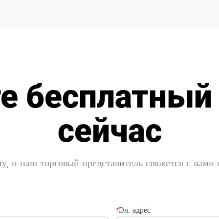
е бесплатный
сейчас
у, и наш торговый представитель свяжется с вами
*
Эл. адрес