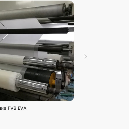
PVB EVA
Экструзионные