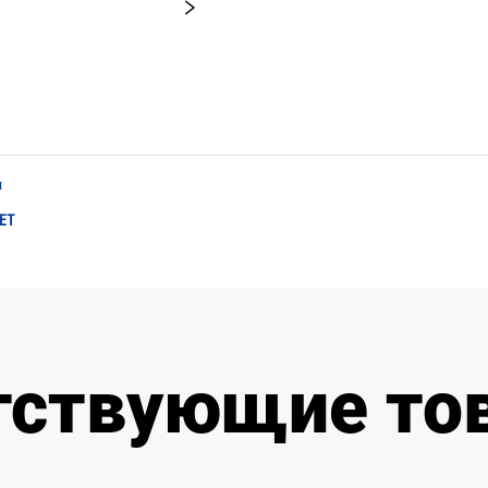
и
ET
тствующие то