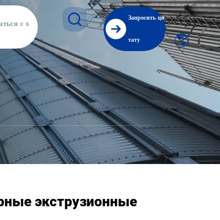
Запросить ци
аться с нами
тату
рные экструзионные