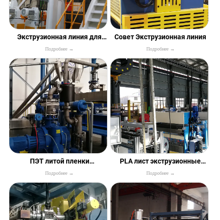
Экструзионная линия для
Совет Экструзионная линия
Подробнее →
Подробнее →
демпфирования листов
ПЭТ литой пленки
PLA лист экструзионные
Подробнее →
Подробнее →
Экструзионная линия с онлайн
линии
MDO