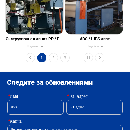
Экструзионная линия PP / PS /
ABS / HIPS лист
Подробнее →
Подробнее →
PE / EVOH с высоким
Экструзионная линия
барьером
1
2
3
...
11
Следите за обновлениями
*
Имя
*
Эл. адрес
*
Капча