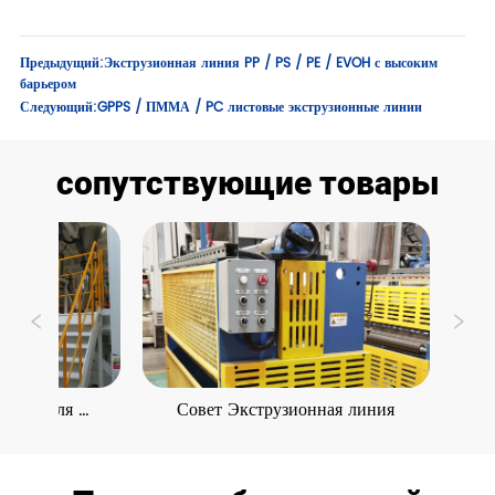
Предыдущий:
Экструзионная линия PP / PS / PE / EVOH с высоким
барьером
Следующий:
GPPS / ПММА / PC листовые экструзионные линии
сопутствующие товары
ния для 
Совет Экструзионная линия
ПЭТ л
листов