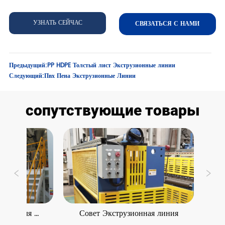
УЗНАТЬ СЕЙЧАС
СВЯЗАТЬСЯ С НАМИ
Предыдущий:
PP HDPE Толстый лист Экструзионные линии
Следующий:
Пвх Пена Экструзионные Линии
сопутствующие товары
ия для 
Совет Экструзионная линия
ПЭТ ли
листов