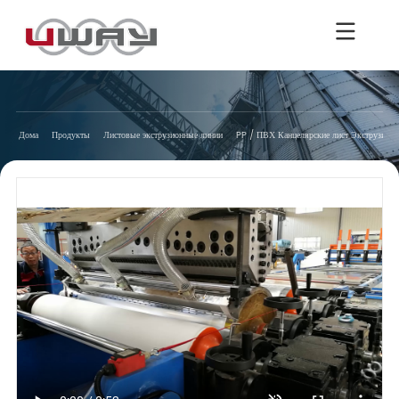
Дома
Продукты
Листовые экструзионные линии
PP / ПВХ Канцелярские лист Экструзионн