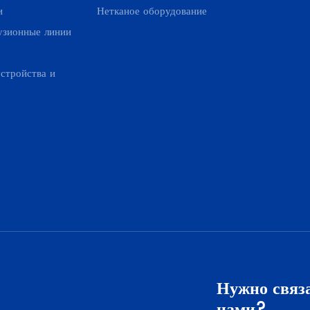
и
Нетканое оборудование
узионные линии
стройства и
Нужно связа
нами?