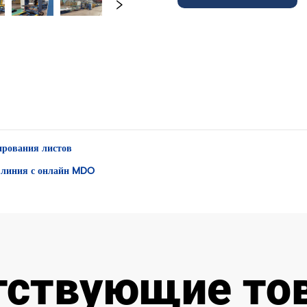
ирования листов
 линия с онлайн MDO
тствующие то