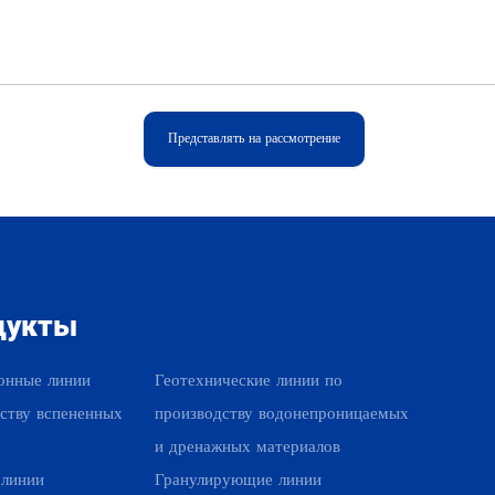
Представлять на рассмотрение
дукты
Наши продукты
онные линии
Геотехнические линии по
ству вспененных
производству водонепроницаемых
и дренажных материалов
 линии
Гранулирующие линии