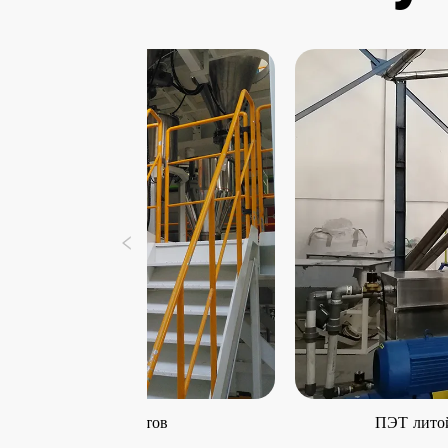
ия листов
ПЭТ литой пленки Экс