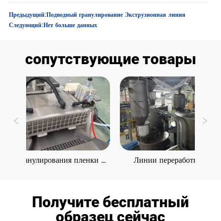
Предыдущий:
Подводный гранулирование Экструзионная линия
Следующий:
Нет больше данных
сопутствующие товары
ии гранулирования пленки 
Линии переработки волок
BOPET
гранулирования с он-лай
компаундированием 
Получите бесплатный
образец сейчас