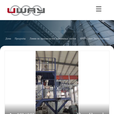
Дома
Продукты
Линии по производству вспененных листов
XPET Совет Экструзионные ли