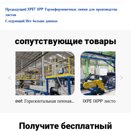
Предыдущий:
XPET XPP Термоформовочные линии для производства
листов
Следующий:
Нет больше данных
сопутствующие товары
XPE Sheet Горизонтальная пенная 
IXPE IXPP листовой вер
печь Экструзионные линии
пенополистирол экстр
линии
Получите бесплатный