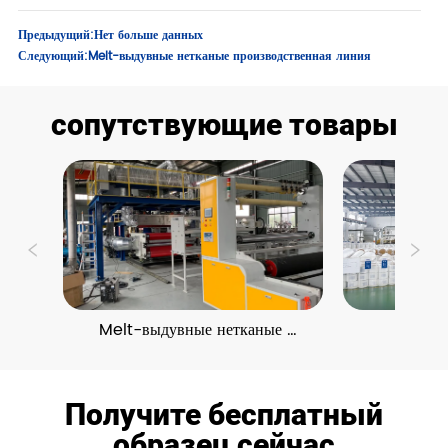
Предыдущий:
Нет больше данных
Следующий:
Melt-выдувные нетканые производственная линия
сопутствующие товары
Melt-выдувные нетканые 
Spunla
производственная линия
произво
Получите бесплатный
образец сейчас