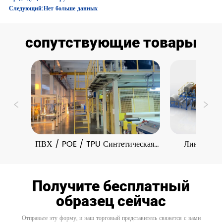
Следующий:
Нет больше данных
сопутствующие товары
ПВХ / POE / TPU Синтетическая 
Линия для 
кожа Экструзионные линии
тиснения с
Получите бесплатный
образец сейчас
Отправьте эту форму, и наш торговый представитель свяжется с вами