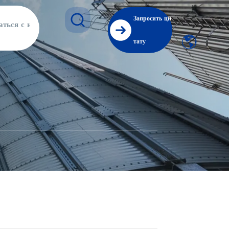
Запросить ци
аться с нами
тату