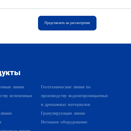
Представлять на рассмотрение
дукты
Наши продукты
онные линии
Геотехнические линии по
ству вспененных
производству водонепроницаемых
и дренажных материалов
 линии
Гранулирующие линии
и
Нетканое оборудование
узионные линии