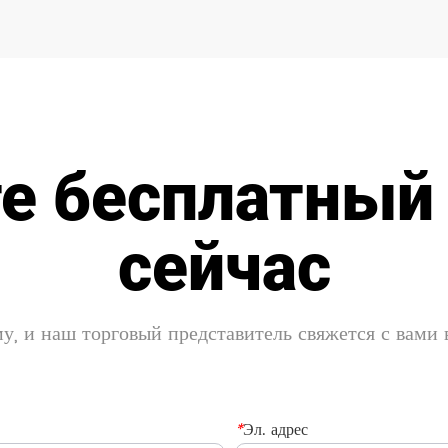
е бесплатный
сейчас
у, и наш торговый представитель свяжется с вами
*
Эл. адрес