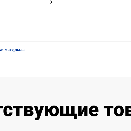
ки материала
тствующие то