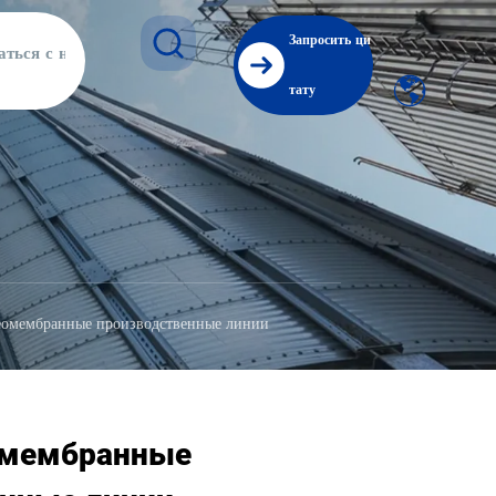
Запросить ци
аться с нами
тату
омембранные производственные линии
омембранные