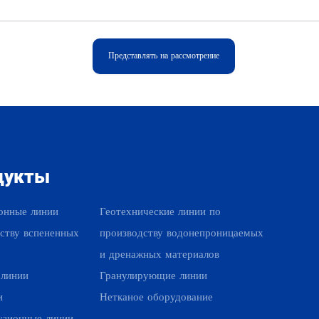
Представлять на рассмотрение
дукты
Наши продукты
онные линии
Геотехнические линии по
ству вспененных
производству водонепроницаемых
и дренажных материалов
 линии
Гранулирующие линии
и
Нетканое оборудование
узионные линии