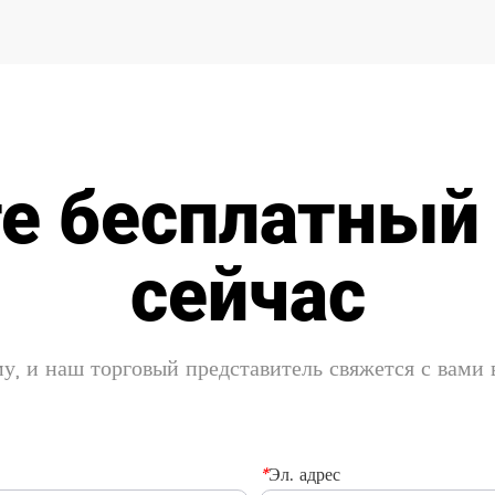
е бесплатный
сейчас
у, и наш торговый представитель свяжется с вами
*
Эл. адрес