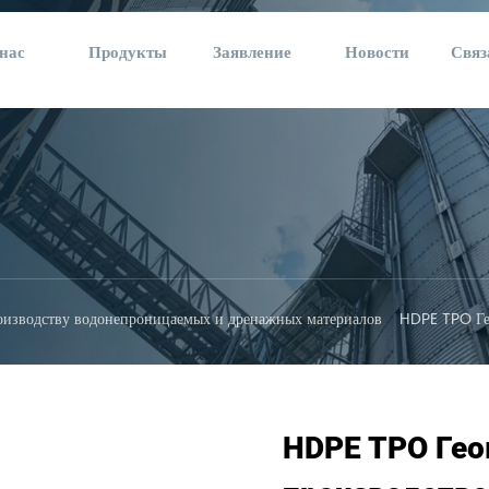
нас
Продукты
Заявление
Новости
Связ
оизводству водонепроницаемых и дренажных материалов
HDPE TPO Ге
HDPE TPO Ге