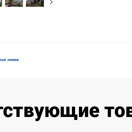
ная линия
тствующие то