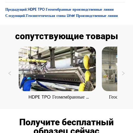
Предыдущий:
HDPE TPO Геомембранные производственные линии
Следующий:
Геосинтетическая глина Liner Производственные линии
сопутствующие товары
HDPE TPO Геомембранные 
Геосинтетич
производственные линии
Произво
Получите бесплатный
образец сейчас