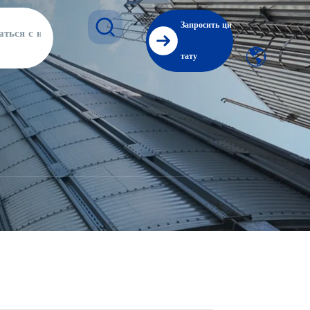
Запросить ци
аться с нами
тату