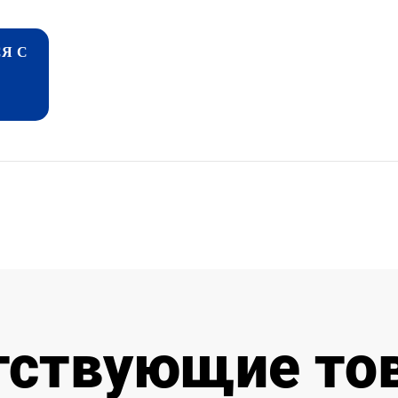
Я С
тствующие то