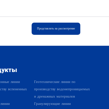
Представлять на рассмотрение
дукты
Наши продукты
онные линии
Геотехнические линии по
ству вспененных
производству водонепроницаемых
и дренажных материалов
 линии
Гранулирующие линии