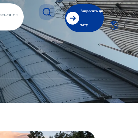
Запросить ци
аться с нами
тату