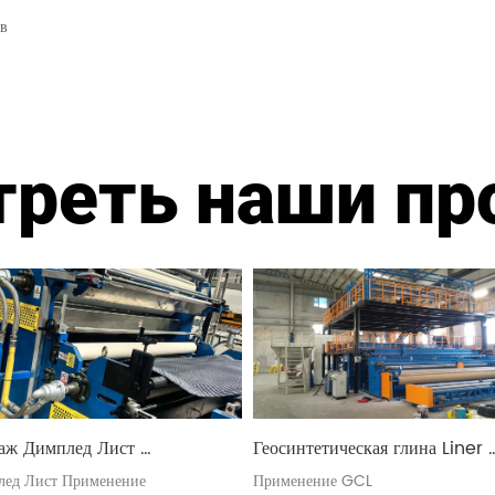
ов
треть наши пр
аж Димплед Лист 
Геосинтетическая глина Liner 
рузионная линия
Производственные линии
ед Лист Применение
Применение GCL