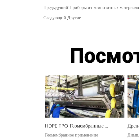
Предыдущий:
Приборы из композитных материал
Следующий:
Другие
Посмо
HDPE TPO Геомембранные 
Дрен
производственные линии
Экст
Геомембранное применение
Димпл