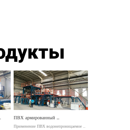
одукты
ПВХ армированный 
водонепроницаемый лист 
Применение ПВХ водонепроницаемое 