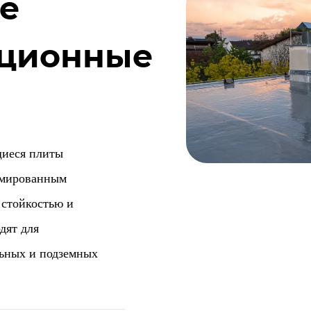
е
яционные
щиеся плиты
рмированным
 стойкостью и
дят для
льных и подземных